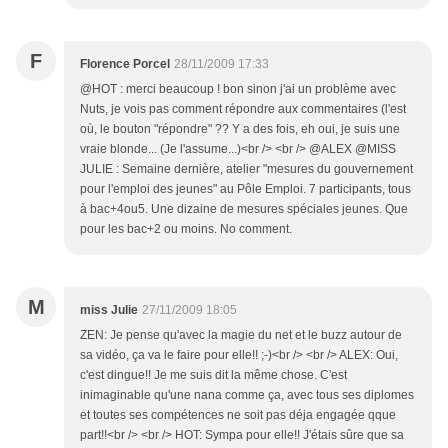
F
Florence Porcel
28/11/2009 17:33
@HOT : merci beaucoup ! bon sinon j'ai un problème avec
Nuts, je vois pas comment répondre aux commentaires (l'est
où, le bouton "répondre" ?? Y a des fois, eh oui, je suis une
vraie blonde... (Je l'assume...)<br /> <br /> @ALEX @MISS
JULIE : Semaine dernière, atelier "mesures du gouvernement
pour l'emploi des jeunes" au Pôle Emploi. 7 participants, tous
à bac+4ou5. Une dizaine de mesures spéciales jeunes. Que
pour les bac+2 ou moins. No comment.
M
miss Julie
27/11/2009 18:05
ZEN: Je pense qu'avec la magie du net et le buzz autour de
sa vidéo, ça va le faire pour elle!! ;-)<br /> <br /> ALEX: Oui,
c'est dingue!! Je me suis dit la même chose. C'est
inimaginable qu'une nana comme ça, avec tous ses diplomes
et toutes ses compétences ne soit pas déja engagée qque
part!!<br /> <br /> HOT: Sympa pour elle!! J'étais sûre que sa