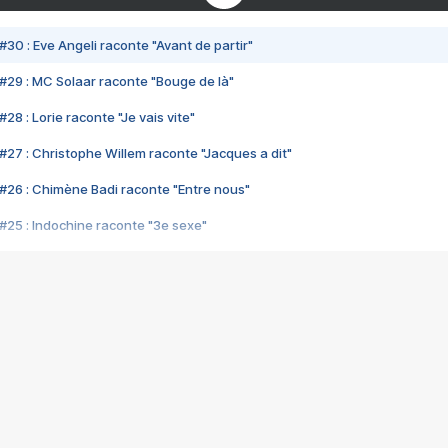
#30 : Eve Angeli raconte "Avant de partir"
#29 : MC Solaar raconte "Bouge de là"
28 : Lorie raconte "Je vais vite"
#27 : Christophe Willem raconte "Jacques a dit"
#26 : Chimène Badi raconte "Entre nous"
#25 : Indochine raconte "3e sexe"
#24 : Zaho raconte "C'est chelou"
#23 : Patrick Bruel raconte "Au café des délices"
#22 : Kyo raconte "Le chemin"
#21 : Nolwenn Leroy raconte "Cassé"
#20 : Patrick Hernandez raconte "Born to be alive"
#19 : Lorie raconte "Près de moi"